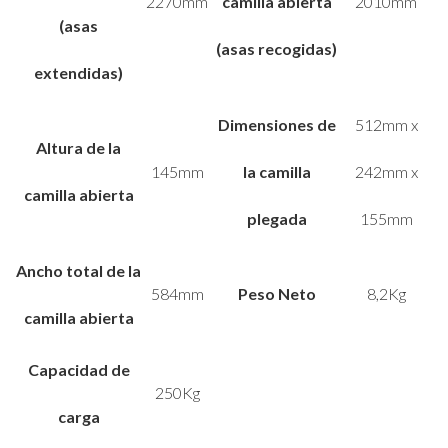
2270mm
camilla abierta
2010mm
(asas
(asas recogidas)
extendidas)
Dimensiones de
512mm x
Altura de la
145mm
la camilla
242mm x
camilla abierta
plegada
155mm
Ancho total de la
584mm
Peso Neto
8,2Kg
camilla abierta
Capacidad de
250Kg
carga