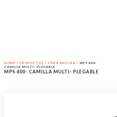
Início
Sobre Sitmed
Crash Test
Responsabilidad Medioambiental
Línea Médica
HOME
>
PRODUCTOS
>
LÍNEA MILITAR
>
MPS 400-
Línea Militar
CAMILLA MULTI- PLEGABLE
MPS 400- CAMILLA MULTI- PLEGABLE
Asistência
Contacto