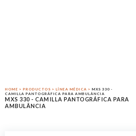
Início
Sobre Sitmed
Crash Test
Responsabilidad Medioambiental
Línea Médica
HOME
>
PRODUCTOS
>
LÍNEA MÉDICA
>
MXS 330 -
Línea Militar
CAMILLA PANTOGRÁFICA PARA AMBULÂNCIA
MXS 330 - CAMILLA PANTOGRÁFICA PARA
Asistência
AMBULÂNCIA
Contacto