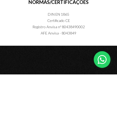
NORMAS/CERTIFICAÇÕES
DIN EN 1865
Certificado CE
Registro Anvisa nº 80438490002
AFE Anvisa - 8043849