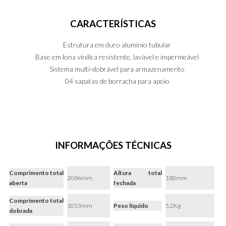
CARACTERÍSTICAS
Estrutura em duro alumínio tubular
Base em lona vinílica resistente, lavável e impermeável
Sistema multi-dobrável para armazenamento
PT
EN
ES
04 sapatas de borracha para apoio
INFORMAÇÕES TÉCNICAS
Comprimento total
Altura total
2086mm
180mm
aberta
fechada
Comprimento total
1053mm
Peso líquido
5,2Kg
dobrada