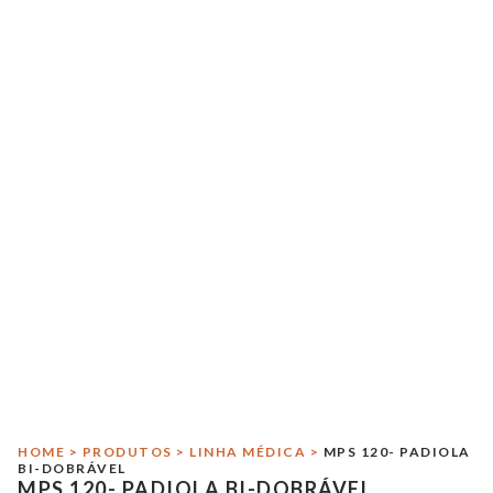
Início
A Sitmed
Crash Test
Responsabilidade Ambiental
Linha Médica
HOME
>
PRODUTOS
>
LINHA MÉDICA
>
MPS 120- PADIOLA
Linha Militar
BI-DOBRÁVEL
MPS 120- PADIOLA BI-DOBRÁVEL